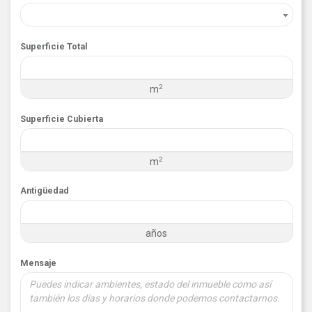
Superficie Total
2
m
Superficie Cubierta
2
m
Antigüedad
años
Mensaje