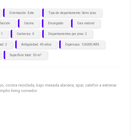
Orientación: Este
Tipo de departamento: Semi piso
facción
Cocina
Encargado
Gas natural
 1
Cocheras: 0
Departamentos por piso: 2
ad: 2
Antigüedad: 40 años
Expensas: 126000 ARS
Superficie total: 55 m²
o, cocina reciclada, bajo mesada alacena, spar, calefon a estrenar.
mplio living comedor.