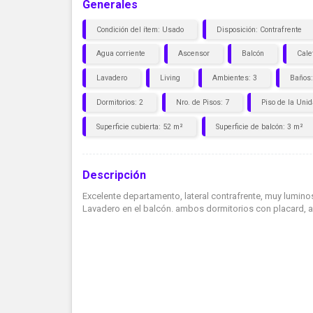
Generales
Condición del ítem: Usado
Disposición: Contrafrente
Agua corriente
Ascensor
Balcón
Cale
Lavadero
Living
Ambientes: 3
Baños:
Dormitorios: 2
Nro. de Pisos: 7
Piso de la Unid
Superficie cubierta: 52 m²
Superficie de balcón: 3 m²
Descripción
Excelente departamento, lateral contrafrente, muy luminos
Lavadero en el balcón. ambos dormitorios con placard, a