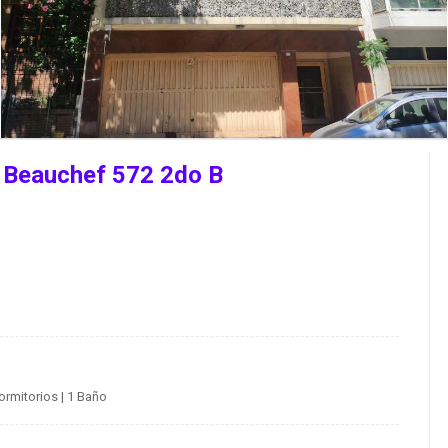
s Beauchef 572 2do B
Dormitorios
| 1 Baño